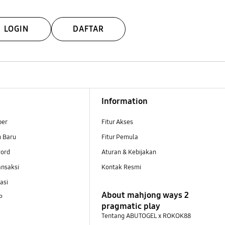
LOGIN
DAFTAR
Information
ber
Fitur Akses
n Baru
Fitur Pemula
ord
Aturan & Kebijakan
ansaksi
Kontak Resmi
kasi
About mahjong ways 2
P
pragmatic play
Tentang ABUTOGEL x ROKOK88