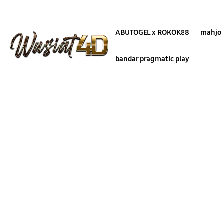
Skip
to
content
ABUTOGEL x ROKOK88
mahjo
bandar pragmatic play